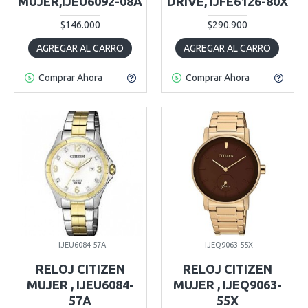
MUJER,IJEU6092-08A
DRIVE, IJFE6126-80X
$146.000
$290.900
AGREGAR AL CARRO
AGREGAR AL CARRO
Comprar Ahora
Comprar Ahora
IJEU6084-57A
IJEQ9063-55X
RELOJ CITIZEN
RELOJ CITIZEN
MUJER , IJEU6084-
MUJER , IJEQ9063-
57A
55X