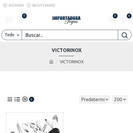
ACCEDER
REGISTRARSE
0
0
0
Todo
VICTORINOX
VICTORINOX
0